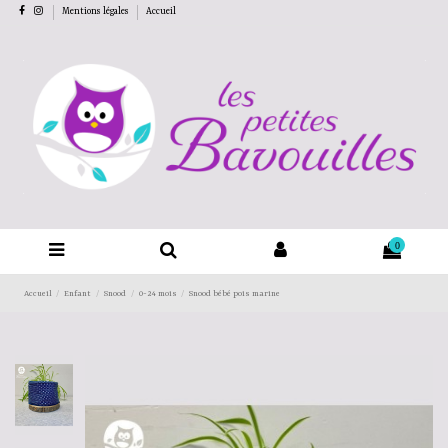
Mentions légales
Accueil
0
Accueil
Enfant
Snood
0-24 mois
Snood bébé pois marine