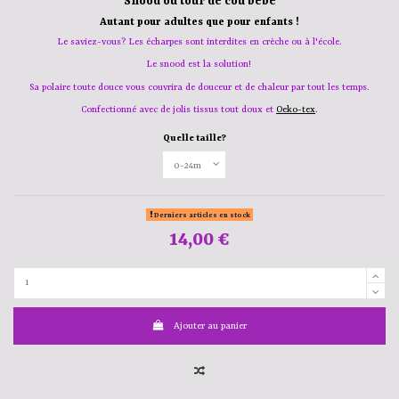
Snood ou tour de cou bébé
Autant pour adultes que pour enfants !
Le saviez-vous? Les écharpes sont interdites en crèche ou à l'école.
Le snood est la solution!
Sa polaire toute douce vous couvrira de douceur et de chaleur
par tout les temps.
Confectionné avec de jolis tissus tout doux et
Oeko-tex
.
Quelle taille?
Derniers articles en stock
14,00 €
Ajouter au panier