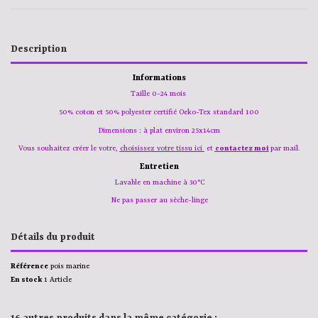
Description
Informations
Taille 0-24 mois
50% coton et 50% polyester certifié Oeko-Tex standard 100
Dimensions : à plat environ 25x14cm
Vous souhaitez créer le votre,
choisissez votre tissu ici
et
contactez moi
par mail.
Entretien
Lavable en machine à 30°C
Ne pas passer au sèche-linge
Détails du produit
Référence
pois marine
En stock
1 Article