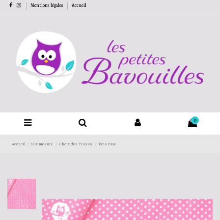
Mentions légales
Accueil
0
Accueil
Sur mesure
Choix des Tissus
Pois rose