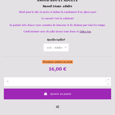
SNOOD ADO ET ADULTE
Snood 10ans-adulte
Idéal pour le ski, la moto et même la randonnée il ne glisse pas!
Le snood c'est la solution!
Sa polaire très douce vous couvrira de douceur et de chaleur par tout les temps.
Confectionné avec de jolis tissus tout doux et
Oeko-tex
.
Quelle taille?
Derniers articles en stock
16,00 €
Ajouter au panier