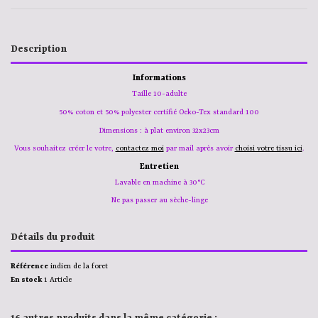
Description
Informations
Taille 10-adulte
50% coton et 50% polyester certifié Oeko-Tex standard 100
Dimensions : à plat environ 32x23cm
Vous souhaitez
créer le votre,
contactez moi
par mail après avoir
choisi votre tissu ici
.
Entretien
Lavable en machine à 30°C
Ne pas passer au sèche-linge
Détails du produit
Référence
indien de la foret
En stock
1 Article