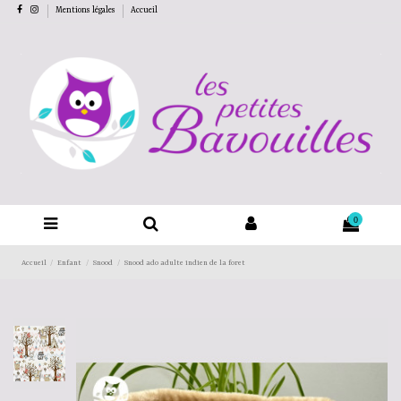
Mentions légales
Accueil
0
Accueil
Enfant
Snood
Snood ado adulte indien de la foret