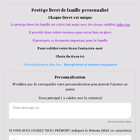
Protège livret de famille personnalisé
Chaque livret est unique
Le protège livret de famille est 100% fait main avec des tissus
certifiés
Oeko-tex
Il possède deux rabats internes pour rester bien en place
Il protégera ce document important pour la famille
Pour valider votre
tissu
Contactez-moi
Choix du tissu ici
Personnalisation plus bas :
Enregistrez
et
ajoutez
au panier
Personnalisation
N'oubliez pas de sauvegarder votre personnalisation pour pouvoir l'ajouter au
panier
Tissu principal ( à valider avec la créatrice)
250 caractères max
SI VOUS AVEZ COCHEZ "AVEC PRÉNOM", indiquez le Prénom (MAX 10 caractères)