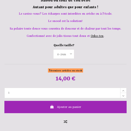
Snood ou tour de cou bébé
Autant pour adultes que pour enfants !
Le saviez-vous? Les écharpes sont interdites en crèche ou à l'école.
Le snood est la solution!
Sa polaire toute douce vous couvrira de douceur et de chaleur
par tout les temps.
Confectionné avec de jolis tissus tout doux et
Oeko-tex
.
Quelle taille?
Derniers articles en stock
14,00 €
Ajouter au panier