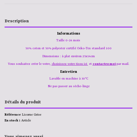
Description
Informations
Taille 0-24 mois
50% coton et 50% polyester certifié Oeko-Tex standard 100
Dimensions : à plat environ 25x14cm
Vous souhaitez créer le votre,
choisissez votre tissu ici
et
contactez moi
par mail.
Entretien
Lavable en machine à 30°C
Ne pas passer au sèche-linge
Détails du produit
Référence
Licorne Grise
En stock
1 Article
Vous aimerez aussi