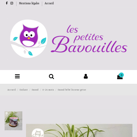
Mentions légales
Accueil
0
Accueil
Enfant
Snood
0-24 mois
Snood bébé licorne grise