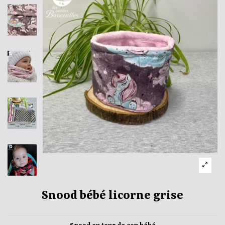
Snood bébé licorne grise